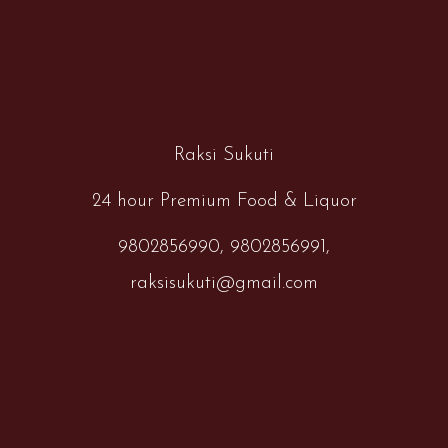
Raksi Sukuti
24 hour Premium Food & Liquor
9802856990,
9802856991,
raksisukuti@gmail.com