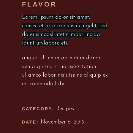
FLAVOR
Lorem ipsum dolor sit amet,
consectet urta dipis isu cingelit, sed
do eiusmodsl ntetm mpor incida
idunt utvlabore eti.
aliqua. Ut enim ad minim danor
venia quisno strud exercitation
ullamco labor nisiutse ns aliquip ex
ea commodo labr.
Recipes
CATEGORY:
November 6, 2019
DATE: