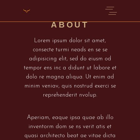
Meet our chef
ABOUT
Lorem ipsum dolor sit amet,
consecte turmi neads en se se
adipisicing elit, sed do eiusm od
tempor ens inc a didunt ut labore et
dolo re magna aliqua. Ut enim ad
minim veniav, quis nostrud exerci se
reprehenderit nvolup.
Aperiam, eaque ipsa quae ab illo
inventorm dom se ns verit atis et
quasi architecto beat ae vitae dicta