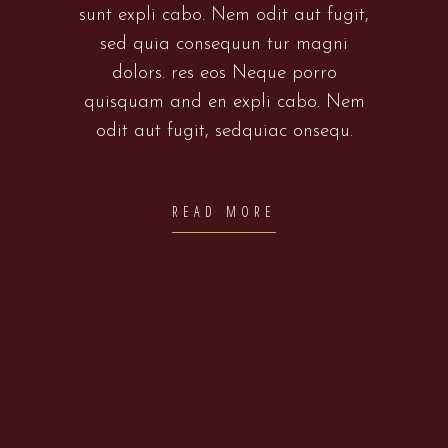
sunt expli cabo. Nem odit aut fugit,
sed quia consequun tur magni
dolors. res eos Neque porro
quisquam and en expli cabo. Nem
odit aut fugit, sedquiac onsequ.
READ MORE